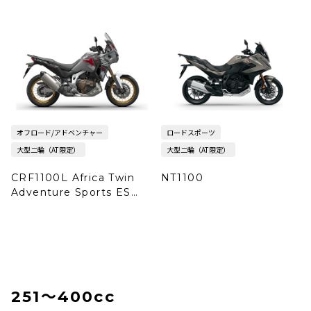
オフロード/アドベンチャー
ロードスポーツ
大型二輪（AT限定）
大型二輪（AT限定）
CRF1100L Africa Twin
NT1100
Adventure Sports ES
DCT
251〜400cc