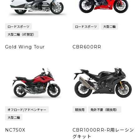
ロードスポーツ
ロードスポーツ
大型二輪
大型二輪（AT限定）
Gold Wing Tour
CBR600RR
オフロード/アドベンチャー
競技用
免許不要（競技用）
大型二輪
NC750X
CBR1000RR-R用レーシン
グキット