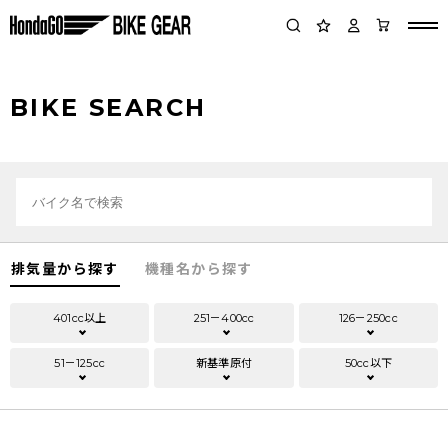
BIKE SEARCH
排気量から探す
機種名から探す
401cc以上
251－400cc
126－250cc
51－125cc
新基準原付
50cc以下