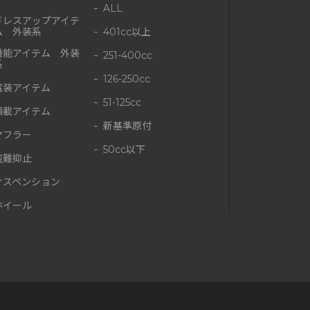
ALL
ドレスアップアイテ
ム 外装系
401cc以上
機能アイテム 外装
251-400cc
系
126-250cc
電装アイテム
51-125cc
積載アイテム
新基準原付
マフラー
50cc以下
盗難抑止
サスペンション
ホイール