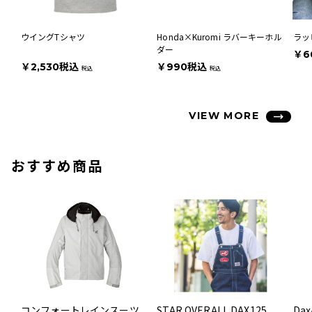
ウイングTシャツ
Honda×Kuromi ラバーキーホル
ラッ
ダー
￥6
￥2,530税込
￥990税込
税込
税込
VIEW MORE
おすすめ商品
コンフォートレインスーツ
STAR OVERALL DAX125
Da