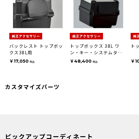
バックレスト トップボッ
トップボックス 38L ワ
ト
クス38L用
ン・キー・システムタイ
プ [ウェーブタイプキー
￥17,050
￥48,400
￥10
税込
税込
用]
カスタマイズパーツ
ピックアップコーディネート