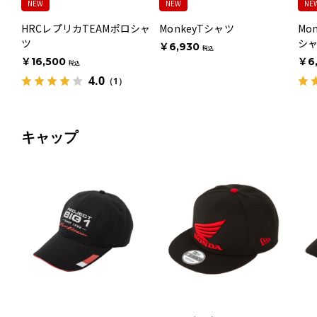
NEW
NEW
NE
HRCレプリカTEAMポロシャ
MonkeyTシャツ
Mo
ツ
シ
￥6,930
税込
￥16,500
￥6
税込
4.0
（1）
キャップ