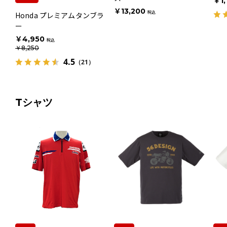
￥1,
￥13,200
税込
Honda プレミアムタンブラ
ー
￥4,950
税込
￥8,250
4.5
（21）
Tシャツ