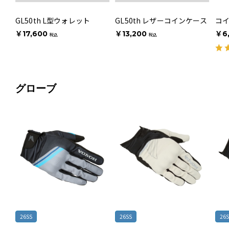
GL50th L型ウォレット
GL50th レザーコインケース
コイ
￥17,600
￥13,200
￥6
税込
税込
グローブ
26SS
26SS
26S