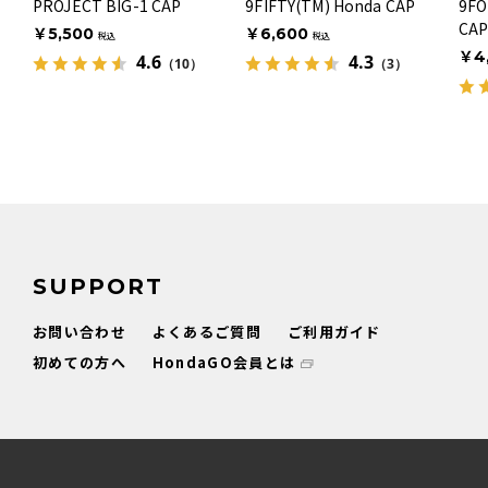
PROJECT BIG-1 CAP
9FIFTY(TM) Honda CAP
9FO
CAP
￥5,500
￥6,600
税込
税込
￥4
4.6
4.3
（10）
（3）
SUPPORT
お問い合わせ
よくあるご質問
ご利用ガイド
初めての方へ
HondaGO会員とは