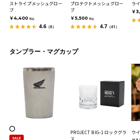
ストライプメッシュグロー
プロテクトメッシュグロー
ラ
ブ
ブ
￥3
￥4,400
￥5,500
税込
税込
4.6
4.7
（8）
（41）
タンブラー・マグカップ
PROJECT BIG-1 ロックグラ
ウ
ス
SALE