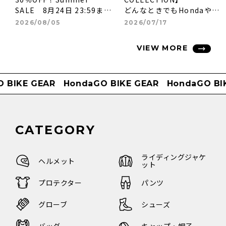
SALE 8月24日 23:59まで
どんなときでもHondaや愛
開催！！
車と一緒にいられる
2026/08/05
2026/07/17
ウイングマークやバイクモ
チーフなど、
VIEW MORE
Hondaならではのデザイン
のTシャツをご紹介。
お気に入りのTシャツを探し
IKE GEAR
HondaGO BIKE GEAR
HondaGO BIKE
てみてくださいね。
CATEGORY
ライディングジャケ
ヘルメット
ット
プロテクター
パンツ
グローブ
シューズ
バッグ
キャップ・帽子