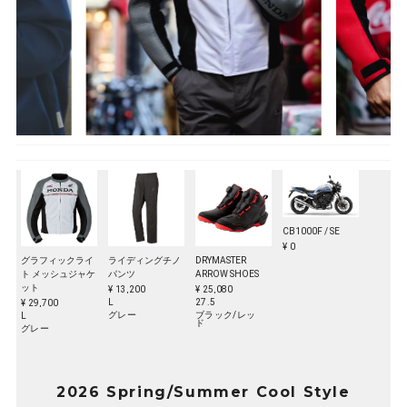
CB1000F / SE
¥ 0
グラフィックライ
ライディングチノ
DRYMASTER
ト メッシュジャケ
パンツ
ARROW SHOES
ット
¥ 13,200
¥ 25,080
L
27.5
¥ 29,700
グレー
ブラック/レッ
L
ド
グレー
2026 Spring/Summer Cool Style