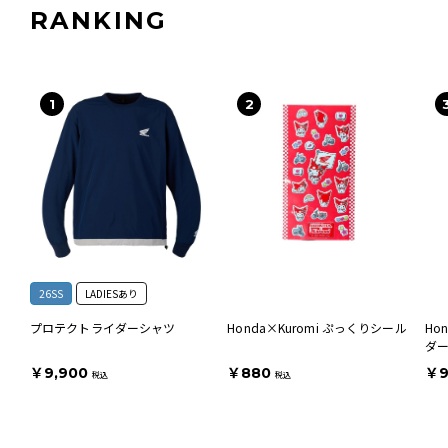
RANKING
26SS
LADIESあり
プロテクトライダーシャツ
Honda×Kuromi ぷっくりシール
Ho
ダ
￥9,900
￥880
￥9
税込
税込