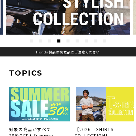
1
2
3
4
5
6
7
8
9
Honda製品の模倣品にご注意ください
TOPICS
対象の商品がすべて
【2026T-SHIRTS
30％OFF！Summer
COLLECTION】