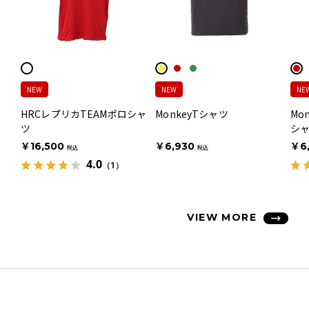
NEW
NEW
NE
HRCレプリカTEAMポロシャ
MonkeyTシャツ
Mo
ツ
シ
￥16,500
￥6,930
￥6
税込
税込
4.0
（1）
VIEW MORE