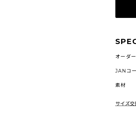
SPE
オーダ
JANコ
素材
サイズ交