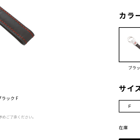
カラ
ブラ
サイ
ラック F
F
予めご了承ください。
在庫