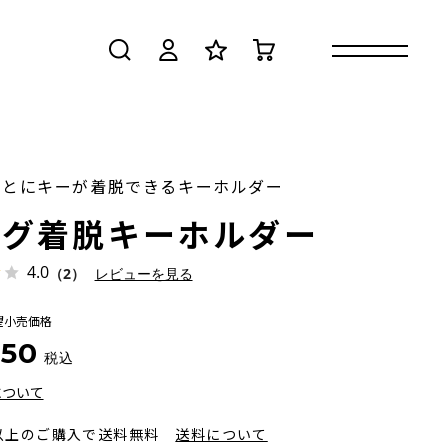
検索
ログイン
お気に入り
カート
ごとにキーが着脱できるキーホルダー
ング着脱キーホルダー
4.0
（2）
レビューを見る
望小売価格
650
税込
について
円以上のご購入で送料無料
送料について