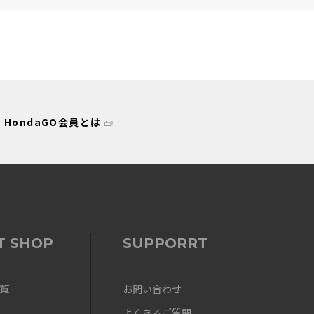
HondaGO会員とは
ットに入れたら収まりが良いですが
参考になった
0
Like!
0
表示：新しい順
T SHOP
SUPPORRT
覧
お問い合わせ
よくあるご質問