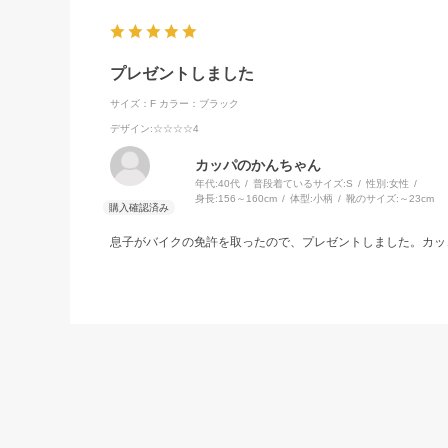
プレゼントしました
サイズ：F
カラー：ブラック
デザイン
:☆☆☆☆4
カッパのかんちゃん
年代:
40代
普段着ているサイズ:
S
性別:
女性
身長:
156～160cm
体型:
小柄
靴のサイズ:
～23cm
息子がバイクの免許を取ったので、プレゼントしました。カッ
質感も良くて、かっこいい