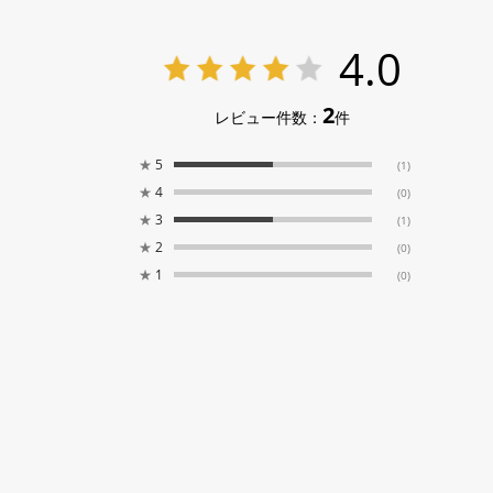
4.0
2
レビュー件数：
件
★
5
(1)
★
4
(0)
★
3
(1)
★
2
(0)
★
1
(0)