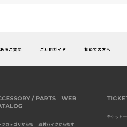
サイズ：F
カラー：ブラック
デザイン
:☆☆☆3
アキラ
年代:
40代
普段着ているサイズ:
L
性別:
男性
身長:
171～175cm
体型:
ふつう
靴のサイズ:
25cm
リング着脱キーホルダー ( F ブラック )を注文。
くあるご質問
ご利用ガイド
初めての方へ
質感もあり、重さもちょうど良くてバイクの鍵一つ付けてポケ
絞り込み
CCESSORY / PARTS WEB
TICKE
ATALOG
チケット一
ーツカテゴリから探
取付バイクから探す