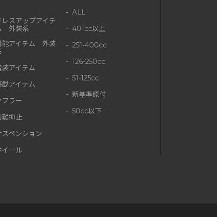
ALL
ドレスアップアイテ
ム 外装系
401cc以上
機能アイテム 外装
251-400cc
系
126-250cc
電装アイテム
51-125cc
積載アイテム
新基準原付
マフラー
50cc以下
盗難抑止
サスペンション
ホイール