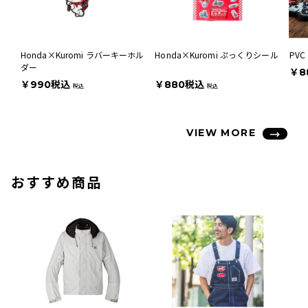
Honda×Kuromi ラバーキーホル
Honda×Kuromi ぷっくりシール
PV
ダー
￥8
￥990税込
￥880税込
税込
税込
VIEW MORE
おすすめ商品