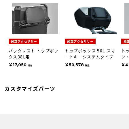
バックレスト トップボッ
トップボックス 50L スマ
トッ
クス38L用
ートキーシステムタイプ
ン
プ 
￥17,050
￥50,578
￥4
税込
税込
用]
カスタマイズパーツ