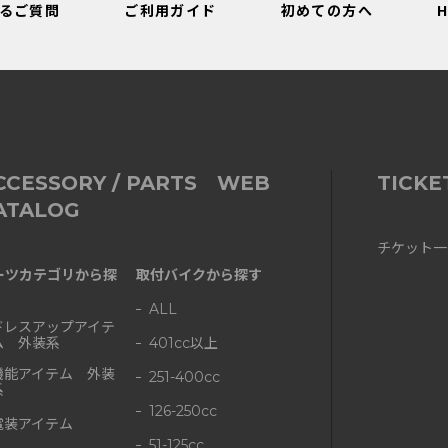
るご質問
ご利用ガイド
初めての方へ
CCESSORY / PARTS WEB
TICKE
ATALOG
チケット一
ーツカテゴリから探
取付バイクから探す
ALL
ドレスアップアイテ
ム 外装系
401cc以上
機能アイテム 外装
251-400cc
系
126-250cc
電装アイテム
51-125cc