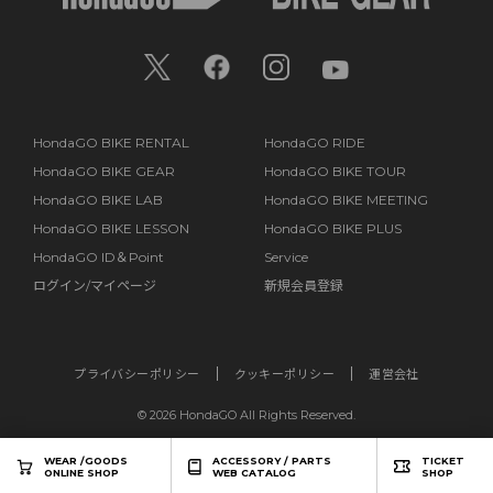
HondaGO BIKE RENTAL
HondaGO RIDE
HondaGO BIKE GEAR
HondaGO BIKE TOUR
HondaGO BIKE LAB
HondaGO BIKE MEETING
HondaGO BIKE LESSON
HondaGO BIKE PLUS
HondaGO ID＆Point
Service
ログイン/マイページ
新規会員登録
プライバシーポリシー
クッキーポリシー
運営会社
©
2026 HondaGO All Rights Reserved.
WEAR /GOODS
ACCESSORY / PARTS
TICKET
ONLINE SHOP
WEB CATALOG
SHOP