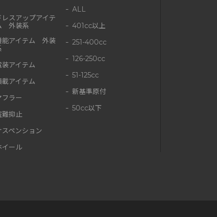
ALL
ドレスアップアイテ
ム 外装系
401cc以上
機能アイテム 外装
251-400cc
系
126-250cc
電装アイテム
51-125cc
積載アイテム
新基準原付
マフラー
50cc以下
盗難抑止
サスペンション
ホイール