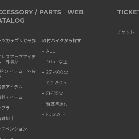
CCESSORY / PARTS WEB
TICKE
ATALOG
チケット一
ーツカテゴリから探
取付バイクから探す
ALL
ドレスアップアイテ
ム 外装系
401cc以上
機能アイテム 外装
251-400cc
系
126-250cc
電装アイテム
51-125cc
積載アイテム
新基準原付
マフラー
50cc以下
盗難抑止
サスペンション