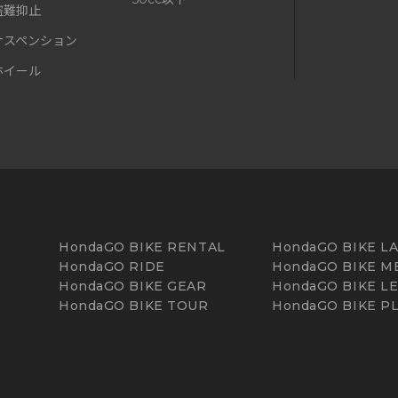
盗難抑止
サスペンション
ホイール
HondaGO BIKE RENTAL
HondaGO BIKE L
HondaGO RIDE
HondaGO BIKE M
HondaGO BIKE GEAR
HondaGO BIKE L
HondaGO BIKE TOUR
HondaGO BIKE P