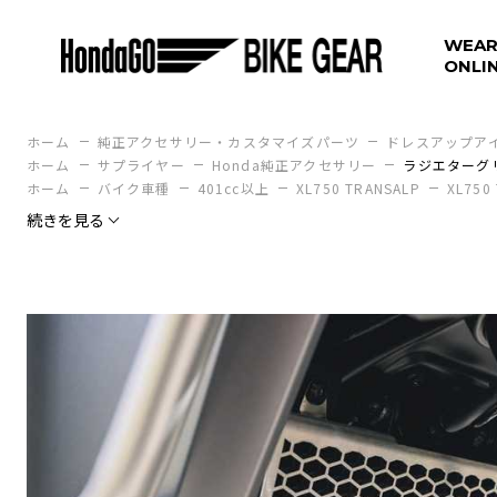
WEAR
ONLI
ホーム
純正アクセサリー・カスタマイズパーツ
ドレスアップア
ホーム
サプライヤー
Honda純正アクセサリー
ラジエターグ
ホーム
バイク車種
401cc以上
XL750 TRANSALP
XL750
続きを見る