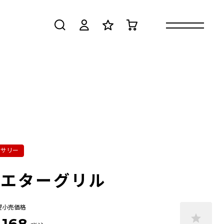
検索
ログイン
お気に入り
カート
セサリー
ジエターグリル
望小売価格
,168