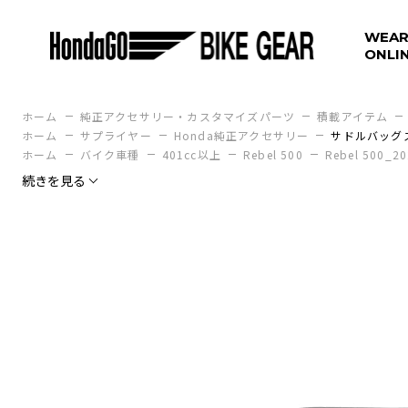
WEAR
ONLI
ホーム
純正アクセサリー・カスタマイズパーツ
積載アイテム
ホーム
サプライヤー
Honda純正アクセサリー
サドルバッグ
ホーム
バイク車種
401cc以上
Rebel 500
Rebel 500_2
続きを見る