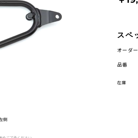
スペ
オーダ
品番
在庫
左側
予めご了承ください。