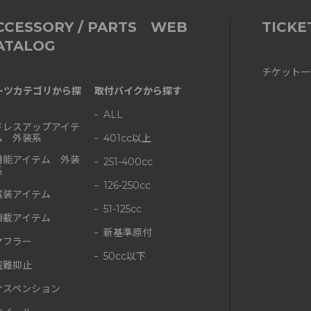
CCESSORY / PARTS WEB
TICKE
ATALOG
チケット一
ーツカテゴリから探
取付バイクから探す
ALL
ドレスアップアイテ
ム 外装系
401cc以上
機能アイテム 外装
251-400cc
系
126-250cc
電装アイテム
51-125cc
積載アイテム
新基準原付
マフラー
50cc以下
盗難抑止
サスペンション