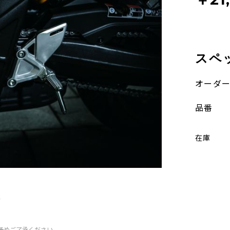
スペ
オーダ
品番
在庫
ー
予めご了承ください。