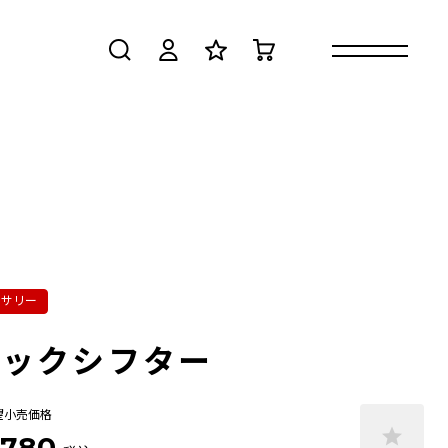
検索
ログイン
お気に入り
カート
セサリー
イックシフター
望小売価格
,780