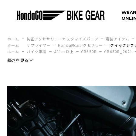
WEAR
ONLI
ホーム
純正アクセサリー・カスタマイズパーツ
電装アイテム
ホーム
サプライヤー
Honda純正アクセサリー
クイックシフ
ホーム
バイク車種
401cc以上
CB650R
CB650R_2021
続きを見る