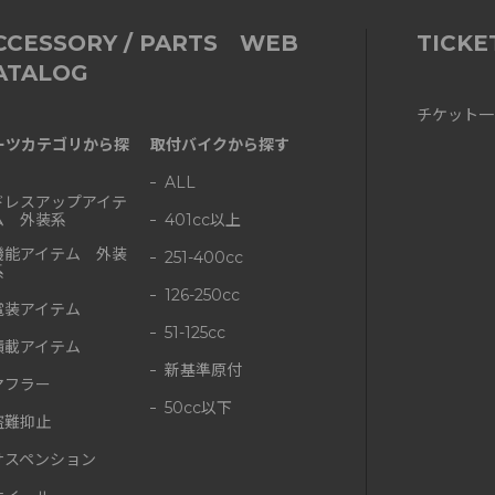
CCESSORY / PARTS WEB
TICKE
ATALOG
チケット一
ーツカテゴリから探
取付バイクから探す
ALL
ドレスアップアイテ
ム 外装系
401cc以上
機能アイテム 外装
251-400cc
系
126-250cc
電装アイテム
51-125cc
積載アイテム
新基準原付
マフラー
50cc以下
盗難抑止
サスペンション