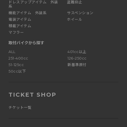
ドレスアップアイテム 外装
盗難抑止
系
機能アイテム 外装系
サスペンション
電装アイテム
ホイール
積載アイテム
マフラー
取付バイクから探す
ALL
401cc以上
251-400cc
126-250cc
51-125cc
新基準原付
50cc以下
TICKET SHOP
チケット一覧