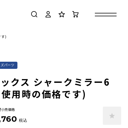
検索
ログイン
お気に入り
カート
す)
イズパーツ
ックス シャークミラー6
個使用時の価格です)
望小売価格
,760
税込