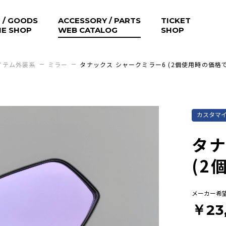
 / GOODS
ACCESSORY / PARTS
TICKET
NE SHOP
WEB CATALOG
SHOP
イテム外装系
ミラー
タナックス シャークミラー6 (2個使用時の価格で
カスタマ
タナ
(2
メーカー希
￥23