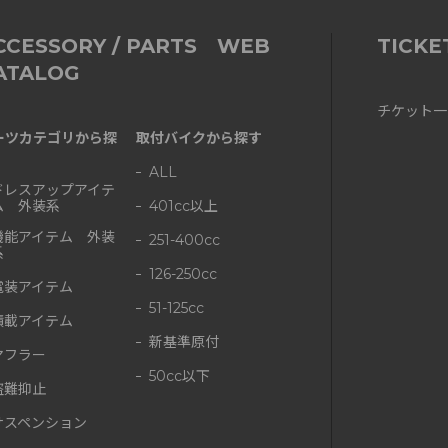
CCESSORY / PARTS WEB
TICKE
ATALOG
チケット一
ーツカテゴリから探
取付バイクから探す
ALL
ドレスアップアイテ
ム 外装系
401cc以上
機能アイテム 外装
251-400cc
系
126-250cc
電装アイテム
51-125cc
積載アイテム
新基準原付
マフラー
50cc以下
盗難抑止
サスペンション