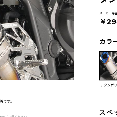
メーカー希
￥29
カラ
チタンポ
装着です。
スペ
予めご了承ください。