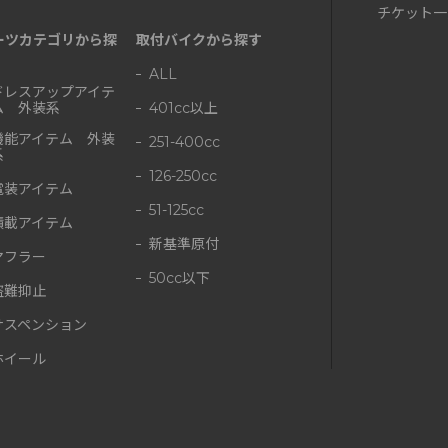
チケット一
ーツカテゴリから探
取付バイクから探す
ALL
ドレスアップアイテ
ム 外装系
401cc以上
機能アイテム 外装
251-400cc
系
126-250cc
電装アイテム
51-125cc
積載アイテム
新基準原付
マフラー
50cc以下
盗難抑止
サスペンション
ホイール