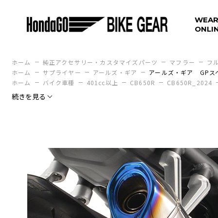
WEAR
ONLI
ホーム
純正アクセサリー・カスタマイズパーツ
マフラー
フ
ホーム
サプライヤー
アールズ・ギア
アールズ・ギア GPス
ホーム
バイク車種
401cc以上
CB650R
CB650R_2024
続きを見る