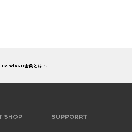
HondaGO会員とは
T SHOP
SUPPORRT