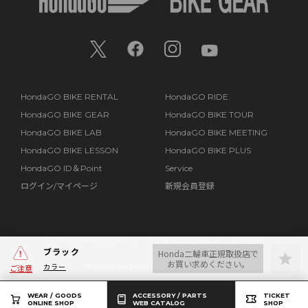
HondaGO BIKE RENTAL
HondaGO RIDE
HondaGO BIKE GEAR
HondaGO BIKE TOUR
HondaGO BIKE LAB
HondaGO BIKE MEETING
HondaGO BIKE LESSON
HondaGO BIKE PLUS
HondaGO ID＆Point
Service
ログイン/マイページ
新規会員登録
プライバシーポリシー
クッキーポリシー
運営会社
ブラック
Honda二輪車正規取扱店で
お買い求めください。
カラー
©
2026 HondaGO All Rights Reserved.
ご注意
WEAR / GOODS
ACCESSORY / PARTS
TICKET
ONLINE SHOP
WEB CATALOG
SHOP