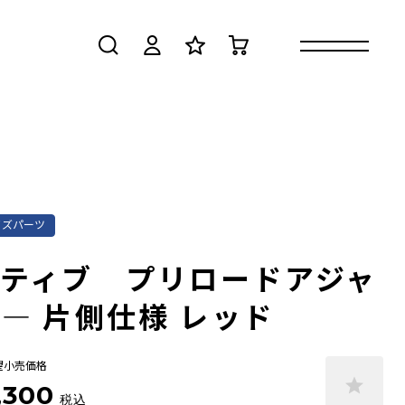
検索
ログイン
お気に入り
カート
イズパーツ
クティブ プリロードアジャ
― 片側仕様 レッド
望小売価格
,300
税込