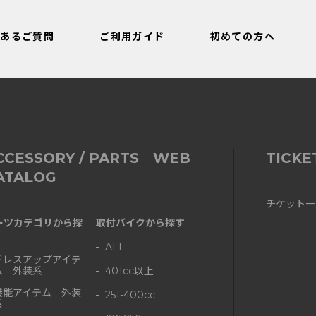
くあるご質問
ご利用ガイド
初めての方へ
CCESSORY / PARTS WEB
TICKE
ATALOG
チケット一
ーツカテゴリから探
取付バイクから探す
ALL
ドレスアップアイテ
ム 外装系
401cc以上
機能アイテム 外装
251-400cc
系