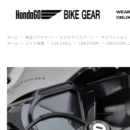
WEAR
ONLI
ホーム
純正アクセサリー・カスタマイズパーツ
サスペンション
ホーム
バイク車種
126-250cc
CBR250RR
CBR250RR_