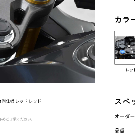
カラ
レッ
スペ
側仕様 レッド レッド
オーダ
予めご了承ください。
品番