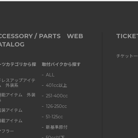
CCESSORY / PARTS WEB
TICKE
ATALOG
チケット一
ーツカテゴリから探
取付バイクから探す
ALL
ドレスアップアイテ
ム 外装系
401cc以上
機能アイテム 外装
251-400cc
系
126-250cc
電装アイテム
51-125cc
積載アイテム
新基準原付
マフラー
50cc以下