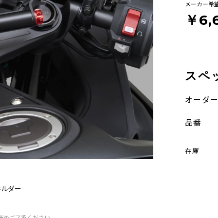
メーカー希
￥6,
スペ
オーダ
品番
在庫
ホルダー
予めご了承ください。