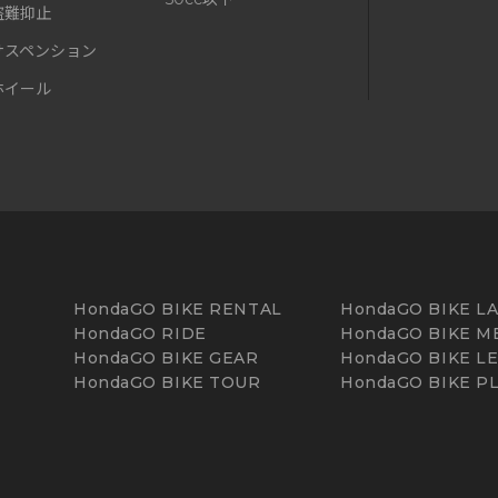
盗難抑止
サスペンション
ホイール
HondaGO BIKE RENTAL
HondaGO BIKE L
HondaGO RIDE
HondaGO BIKE M
HondaGO BIKE GEAR
HondaGO BIKE L
HondaGO BIKE TOUR
HondaGO BIKE P