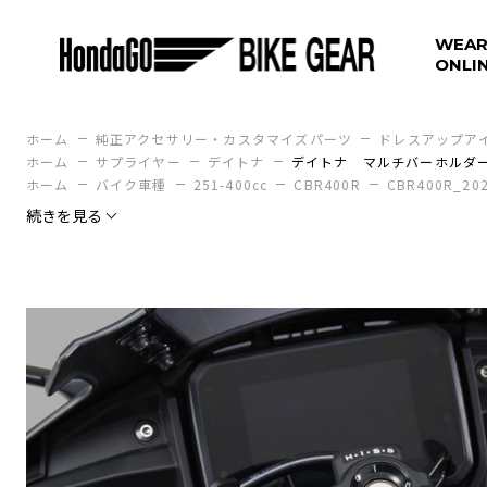
WEAR
ONLI
ホーム
純正アクセサリー・カスタマイズパーツ
ドレスアップア
ホーム
サプライヤー
デイトナ
デイトナ マルチバーホルダ
ホーム
バイク車種
251-400cc
CBR400R
CBR400R_20
続きを見る