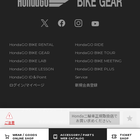
HondaGO BIKE RENTAL
HondaGO RIDE
HondaGO BIKE GEAR
HondaGO BIKE TOUR
HondaGO BIKE LAB
HondaGO BIKE MEETING
HondaGO BIKE LESSON
HondaGO BIKE PLUS
HondaGO ID＆Point
Service
ログイン/マイページ
新規会員登録
プライバシーポリシー
クッキーポリシー
運営会社
Honda二輪車正規取扱店で
お買い求めください。
©
2026 HondaGO All Rights Reserved.
ご注意
WEAR / GOODS
ACCESSORY / PARTS
TICKET
ONLINE SHOP
WEB CATALOG
SHOP