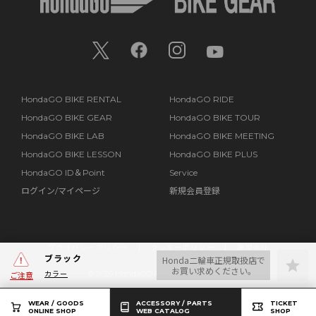
HondaGO BIKE RENTAL
HondaGO RIDE
HondaGO BIKE GEAR
HondaGO BIKE TOUR
HondaGO BIKE LAB
HondaGO BIKE MEETING
HondaGO BIKE LESSON
HondaGO BIKE PLUS
HondaGO ID＆Point
Service
ログイン/マイページ
新規会員登録
プライバシーポリシー
クッキーポリシー
運営会社
ブラック
Honda二輪車正規取扱店で
お買い求めください。
カラー
©
2026 HondaGO All Rights Reserved.
ご注意
WEAR / GOODS
ACCESSORY / PARTS
TICKET
ONLINE SHOP
WEB CATALOG
SHOP