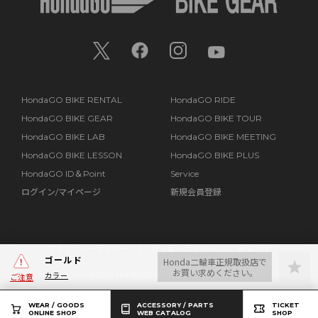
HondaGO BIKE RENTAL
HondaGO RIDE
HondaGO BIKE GEAR
HondaGO BIKE TOUR
HondaGO BIKE LAB
HondaGO BIKE MEETING
HondaGO BIKE LESSON
HondaGO BIKE PLUS
HondaGO ID＆Point
Service
ログイン/マイページ
新規会員登録
プライバシーポリシー
クッキーポリシー
運営会社
ゴールド
Honda二輪車正規取扱店で
お買い求めください。
カラー
©
2026 HondaGO All Rights Reserved.
ご注意
WEAR / GOODS
ACCESSORY / PARTS
TICKET
ONLINE SHOP
WEB CATALOG
SHOP