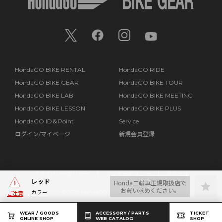
HondaGO BIKE RENTAL
HondaGO RIDE
HondaGO BIKE GEAR
HondaGO BIKE TOUR
HondaGO BIKE LAB
HondaGO BIKE MEETING
HondaGO BIKE LESSON
HondaGO BIKE PLUS
HondaGO ID＆Point
Service
ログイン/マイページ
新規会員登録
プライバシーポリシー
クッキーポリシー
運営会社
レッド
Honda二輪車正規取扱店で
お買い求めください。
カラー
©
2026 HondaGO All Rights Reserved.
ご注意
WEAR / GOODS
ACCESSORY / PARTS
TICKET
ONLINE SHOP
WEB CATALOG
SHOP