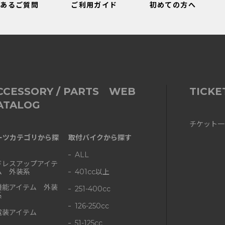
くあるご質問
ご利用ガイド
初めての方へ
CCESSORY / PARTS WEB
TICKE
ATALOG
チケット一
ーツカテゴリから探
取付バイクから探す
ALL
ドレスアップアイテ
ム 外装系
401cc以上
機能アイテム 外装
251-400cc
系
126-250cc
電装アイテム
51-125cc