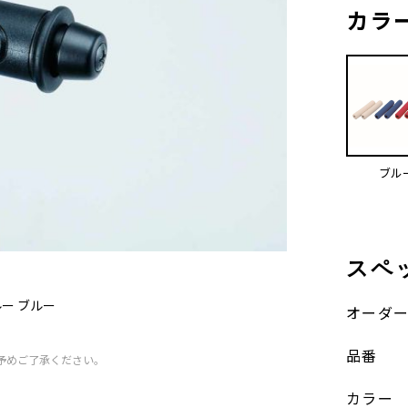
カラ
ブル
スペ
ー ブルー
オーダ
品番
予めご了承ください。
カラー