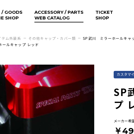
 / GOODS
ACCESSORY / PARTS
TICKET
NE SHOP
WEB CATALOG
SHOP
イテム外装系
その他キャップ・カバー類
SP武川 ミラーホールキャ
ホールキャップ レッド
カスタマ
SP
プ 
メーカー希
￥49