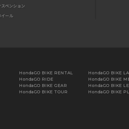
サスペンション
ホイール
HondaGO BIKE RENTAL
HondaGO BIKE L
HondaGO RIDE
HondaGO BIKE M
HondaGO BIKE GEAR
HondaGO BIKE L
HondaGO BIKE TOUR
HondaGO BIKE P