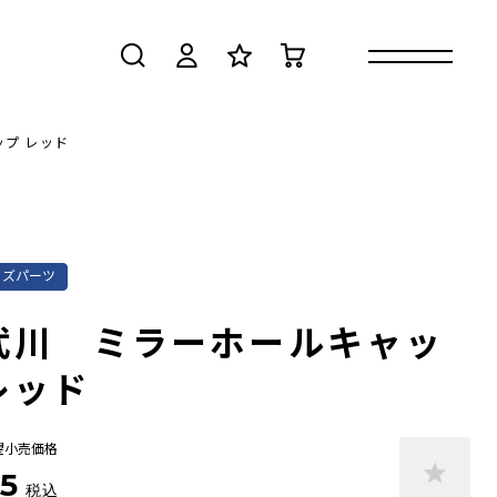
検索
ログイン
お気に入り
カート
ップ レッド
イズパーツ
武川 ミラーホールキャッ
レッド
望小売価格
5
税込