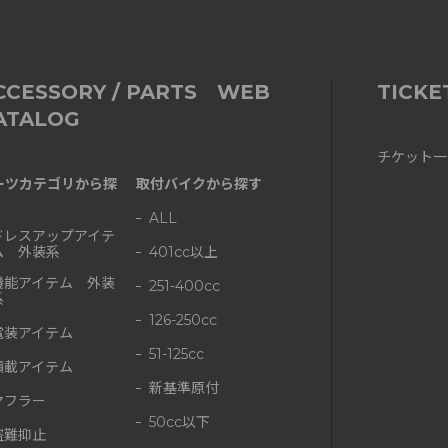
CCESSORY / PARTS WEB
TICKE
ATALOG
チケット一
ーツカテゴリから探
取付バイクから探す
ALL
ドレスアップアイテ
ム 外装系
401cc以上
機能アイテム 外装
251-400cc
系
126-250cc
電装アイテム
51-125cc
積載アイテム
新基準原付
マフラー
50cc以下
盗難抑止