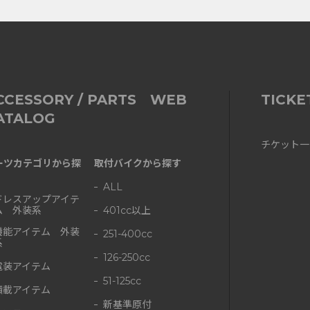
CCESSORY / PARTS WEB
TICKE
ATALOG
チケット一
ーツカテゴリから探
取付バイクから探す
ALL
ドレスアップアイテ
ム 外装系
401cc以上
機能アイテム 外装
251-400cc
系
126-250cc
電装アイテム
51-125cc
積載アイテム
新基準原付