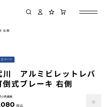
検索
ログイン
お気に入り
カート
キ 右側
イズパーツ
武川 アルミビレットレバ
可倒式ブレーキ 右側
望小売価格
,080
税込