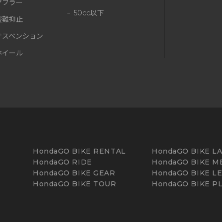
マフラー
50cc以下
盗難抑止
サスペンション
ホイール
HondaGO BIKE RENTAL
HondaGO BIKE L
HondaGO RIDE
HondaGO BIKE M
HondaGO BIKE GEAR
HondaGO BIKE L
HondaGO BIKE TOUR
HondaGO BIKE P