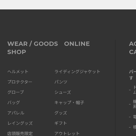
WEAR / GOODS ONLINE
A
SHOP
C
パ
ヘルメット
ライディングジャケット
す
プロテクター
パンツ
グローブ
シューズ
バッグ
キャップ・帽子
アパレル
グッズ
レイングッズ
ギフト
店頭販売限定
アウトレット