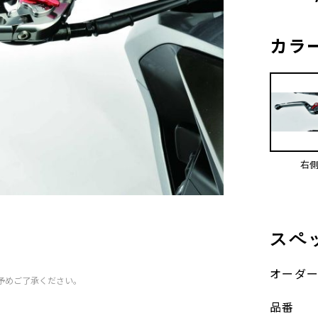
カラ
右
スペ
オーダ
予めご了承ください。
品番