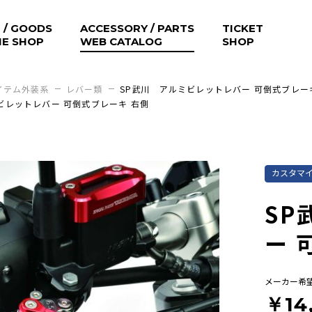
 / GOODS
ACCESSORY / PARTS
TICKET
NE SHOP
WEB CATALOG
SHOP
イテム外装系
レバー類
SP武川 アルミビレットレバー 可倒式ブレー
ビレットレバー 可倒式ブレーキ 右側
カスタマ
SP
ー 
メーカー希
￥14