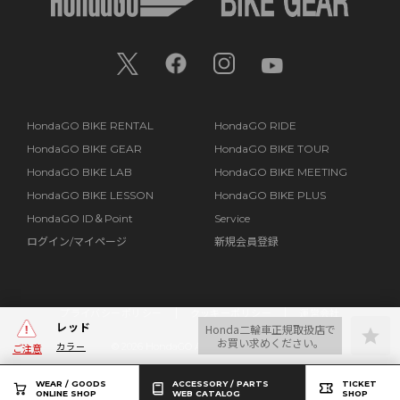
HondaGO BIKE RENTAL
HondaGO RIDE
HondaGO BIKE GEAR
HondaGO BIKE TOUR
HondaGO BIKE LAB
HondaGO BIKE MEETING
HondaGO BIKE LESSON
HondaGO BIKE PLUS
HondaGO ID＆Point
Service
ログイン/マイページ
新規会員登録
プライバシーポリシー
クッキーポリシー
運営会社
レッド
Honda二輪車正規取扱店で
お買い求めください。
カラー
©
2026 HondaGO All Rights Reserved.
ご注意
WEAR / GOODS
ACCESSORY / PARTS
TICKET
ONLINE SHOP
WEB CATALOG
SHOP