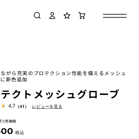
検索
ログイン
お気に入り
カート
ルながら充実のプロテクション性能を備えるメッシュ
ブに新色追加
ロテクトメッシュグローブ
4.7
（41）
レビューを見る
望小売価格
500
税込