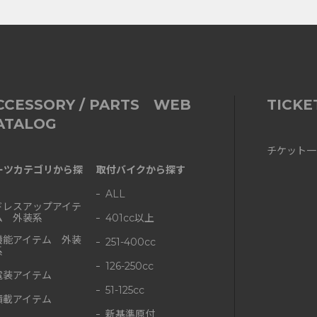
CCESSORY / PARTS WEB
TICKE
ATALOG
チケット一
ーツカテゴリから探
取付バイクから探す
ALL
ドレスアップアイテ
ム 外装系
401cc以上
機能アイテム 外装
251-400cc
系
126-250cc
電装アイテム
51-125cc
積載アイテム
新基準原付