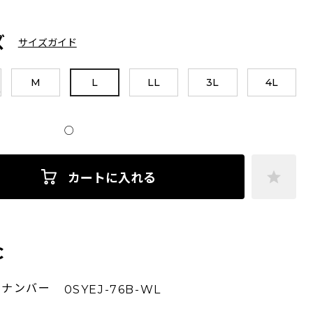
ズ
サイズガイド
M
L
LL
3L
4L
○
カートに入れる
C
ーナンバー
0SYEJ-76B-WL