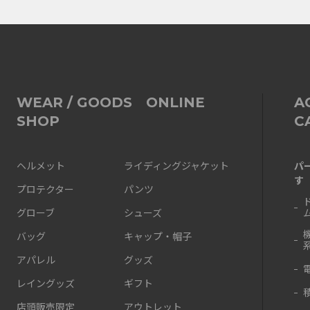
WEAR / GOODS ONLINE
A
SHOP
C
パ
ヘルメット
ライディングジャケット
す
プロテクター
パンツ
グローブ
シューズ
バッグ
キャップ・帽子
アパレル
グッズ
レイングッズ
ギフト
店頭販売限定
アウトレット