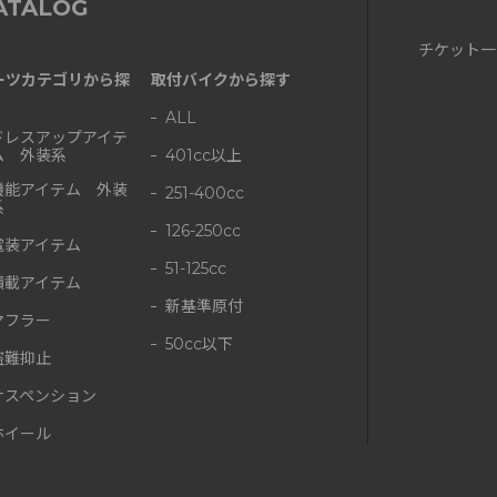
ATALOG
チケット一
ーツカテゴリから探
取付バイクから探す
ALL
ドレスアップアイテ
ム 外装系
401cc以上
機能アイテム 外装
251-400cc
系
126-250cc
電装アイテム
51-125cc
積載アイテム
新基準原付
マフラー
50cc以下
盗難抑止
サスペンション
ホイール