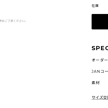
在庫
予めご了承ください。
SPE
オーダ
JANコ
素材
サイズ交