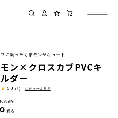
検索
ログイン
お気に入り
カート
カブに乗ったくまモンがキュート
モン×クロスカブPVCキ
ホルダー
5.0
（1）
レビューを見る
望小売価格
0
税込