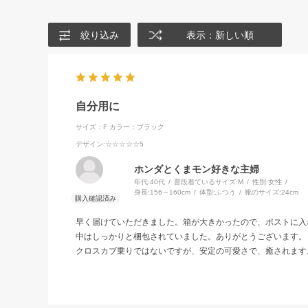
絞り込み
表示：新しい順
自分用に
サイズ：F
カラー：ブラック
デザイン
:☆☆☆☆☆5
ホンダとくまモン好きな主婦
年代:
40代
普段着ているサイズ:
M
性別:
女性
身長:
156～160cm
体型:
ふつう
靴のサイズ:
24cm
早く届けていただきました。箱が大きかったので、ポストに入
中はしっかりと梱包されていました。ありがとうございます。
クロスカブ乗りではないですが、安定の可愛さで、癒されます