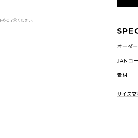
予めご了承ください。
SPE
オーダ
JANコ
素材
サイズ交