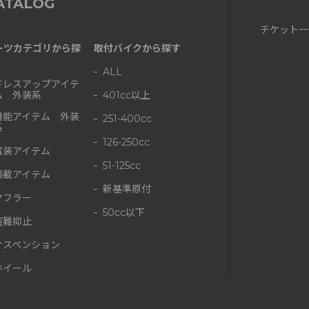
ATALOG
チケット一
ーツカテゴリから探
取付バイクから探す
ALL
ドレスアップアイテ
ム 外装系
401cc以上
機能アイテム 外装
251-400cc
系
126-250cc
電装アイテム
51-125cc
積載アイテム
新基準原付
マフラー
50cc以下
盗難抑止
サスペンション
ホイール