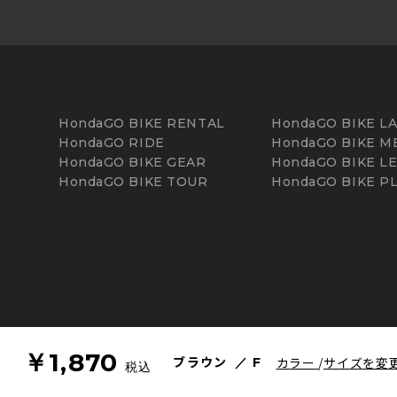
HondaGO BIKE RENTAL
HondaGO BIKE L
HondaGO RIDE
HondaGO BIKE M
HondaGO BIKE GEAR
HondaGO BIKE L
HondaGO BIKE TOUR
HondaGO BIKE P
￥1,870
ブラウン
カラー
サイズを変
F
税込