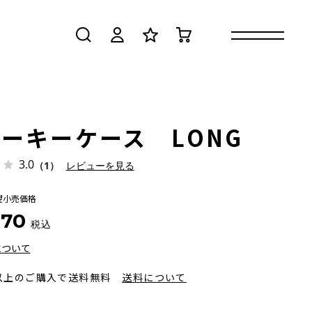
検索
ログイン
お気に入り
カート
ーキーケース LONG
3.0
（1）
レビューを見る
望小売価格
870
税込
について
円以上のご購入で送料無料
送料について