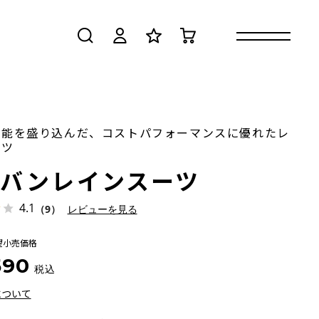
検索
ログイン
お気に入り
カート
機能を盛り込んだ、コストパフォーマンスに優れたレ
ーツ
ーバンレインスーツ
4.1
（9）
レビューを見る
望小売価格
590
税込
について