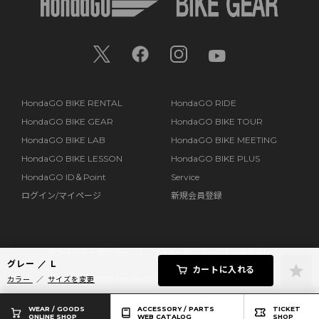
HondaGO BIKE RENTAL
HondaGO RIDE
HondaGO BIKE GEAR
HondaGO BIKE TOUR
HondaGO BIKE LAB
HondaGO BIKE MEETING
HondaGO BIKE LESSON
HondaGO BIKE PLUS
HondaGO ID＆Point
Service
ログイン/マイページ
新規会員登録
プライバシーポリシー
クッキーポリシー
運営会社
グレー
L
カートに入れる
カラー
サイズを変更
©
2026 HondaGO All Rights Reserved.
WEAR / GOODS
ACCESSORY / PARTS
TICKET
ONLINE SHOP
WEB CATALOG
SHOP