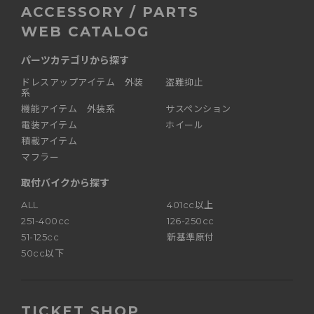
ACCESSORY / PARTS
WEB CATALOG
パーツカテゴリから探す
ドレスアップアイテム 外装
盗難抑止
系
機能アイテム 外装系
サスペンション
電装アイテム
ホイール
積載アイテム
マフラー
取付バイクから探す
ALL
401cc以上
251-400cc
126-250cc
51-125cc
新基準原付
50cc以下
TICKET SHOP