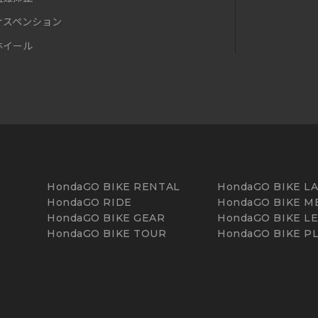
サスペンション
ホイール
HondaGO BIKE RENTAL
HondaGO BIKE L
HondaGO RIDE
HondaGO BIKE M
HondaGO BIKE GEAR
HondaGO BIKE L
HondaGO BIKE TOUR
HondaGO BIKE P