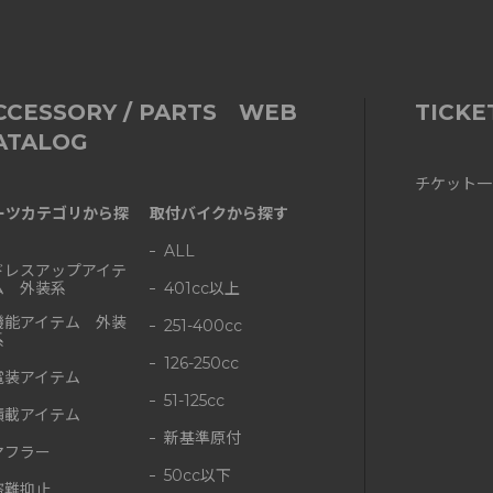
CCESSORY / PARTS WEB
TICKE
ATALOG
チケット一
ーツカテゴリから探
取付バイクから探す
ALL
ドレスアップアイテ
ム 外装系
401cc以上
機能アイテム 外装
251-400cc
系
126-250cc
電装アイテム
51-125cc
積載アイテム
新基準原付
マフラー
50cc以下
盗難抑止