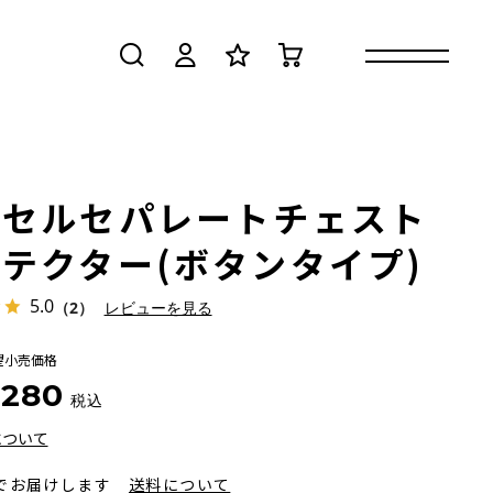
検索
ログイン
お気に入り
カート
クセルセパレートチェスト
テクター(ボタンタイプ)
5.0
（2）
レビューを見る
望小売価格
,280
税込
について
でお届けします
送料について