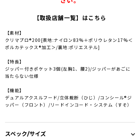
さい。
【取扱店舗一覧】
はこちら
【素材】
クリマプロ®200[表地:ナイロン83%＋ポリウレタン17%＜
ポルカテックス®加工＞/裏地:ポリエステル]
【特長】
ジッパー付きポケット3個(左胸1、腰2)/ジッパーがあごに
当たらない仕様
【機能】
デュアルアクスルフード/立体裁断（ひじ）/コンシール®ジ
ッパー（フロント）/リードインコード・システム（すそ）
スペック/サイズ