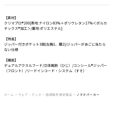
【素材】
クリマプロ®200[表地:ナイロン83%＋ポリウレタン17%＜ポルカ
テックス®加工＞/裏地:ポリエステル]
【特長】
ジッパー付きポケット3個(左胸1、腰2)/ジッパーがあごに当たら
ない仕様
【機能】
デュアルアクスルフード/立体裁断（ひじ）/コンシール®ジッパー
（フロント）/リードインコード・システム（すそ）
ホーム
ウェア・グッズ
店頭販売限定商品
ノマドパーカー