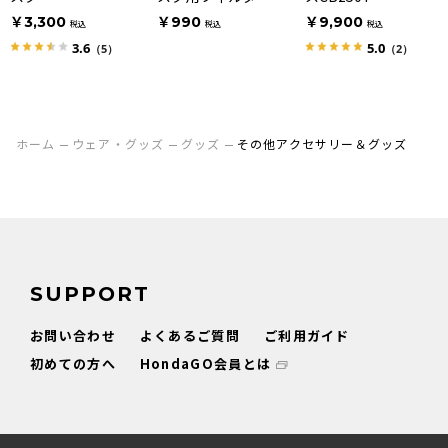
HAWK/CB400T
￥3,300
￥990
￥9,900
税込
税込
税込
HAWKⅡ
3.6
5.0
（5）
（2）
ホーム
ウェア・グッズ
グッズ
その他アクセサリー＆グッズ
SUPPORT
お問い合わせ
よくあるご質問
ご利用ガイド
初めての方へ
HondaGO会員とは