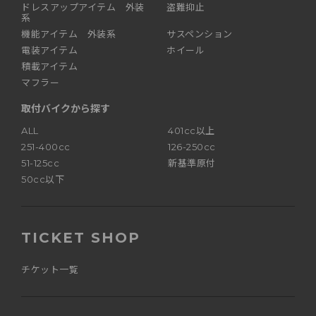
ドレスアップアイテム 外装
盗難抑止
系
機能アイテム 外装系
サスペンション
電装アイテム
ホイール
積載アイテム
マフラー
取付バイクから探す
ALL
401cc以上
251-400cc
126-250cc
51-125cc
新基準原付
50cc以下
TICKET SHOP
チケット一覧