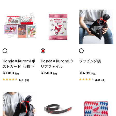
Honda×Kuromi ポ
Honda×Kuromi ク
ラッピング袋
ストカード（5枚入
リアファイル
り）
￥880
￥660
￥495
税込
税込
税込
4.3
4.0
（3）
（4）