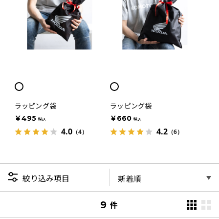
ラッピング袋
ラッピング袋
￥495
￥660
税込
税込
4.0
4.2
（4）
（6）
絞り込み項目
9
件