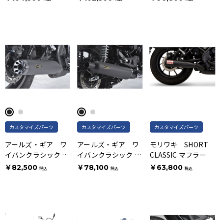
マフラー
ラッグブルー
リッシュ
カスタマイズパーツ
カスタマイズパーツ
カスタマイズパーツ
アールズ・ギア ワ
アールズ・ギア ワ
モリワキ SHORT
イバンクラシック ス
イバンクラシック ス
CLASSIC マフラー
リップオンマフラー
リップオンマフラー
￥82,500
￥78,100
￥63,800
税込
税込
税込
ブラックエディショ
ブラックエディショ
ン
ン