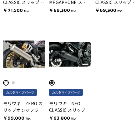
CLASSIC スリップオ
MEGAPHONE スリ
CLASSIC スリップオ
ンマフラー ブラック
ップオンマフラー
ンマフラー ステンレ
￥71,500
￥69,300
￥69,300
税込
税込
税込
BLACK
ス
カスタマイズパーツ
カスタマイズパーツ
モリワキ ZERO ス
モリワキ NEO
リップオンマフラー
CLASSIC スリップオ
ホワイトチタン
ンマフラー ブラック
￥99,000
￥63,800
税込
税込