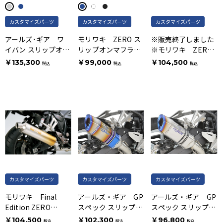
カスタマイズパーツ
カスタマイズパーツ
カスタマイズパーツ
アールズ･ギア ワ
モリワキ ZERO ス
※販売終了しました
イバン スリップオン
リップオンマフラー
※モリワキ ZERO
Sタイプマフラー チ
アノダイズドチタン
スリップオンマフラ
￥135,300
￥99,000
￥104,500
税込
税込
税込
タン
ー GOLD <PROJECT
BIG-1 30周年記念商
品>
カスタマイズパーツ
カスタマイズパーツ
カスタマイズパーツ
モリワキ Final
アールズ・ギア GP
アールズ・ギア GP
Edition ZERO
スペック スリップオ
スペック スリップオ
GOLD スリップオン
ン Type S チタンド
ン Type S チタンポ
￥104,500
￥102,300
￥96,800
税込
税込
税込