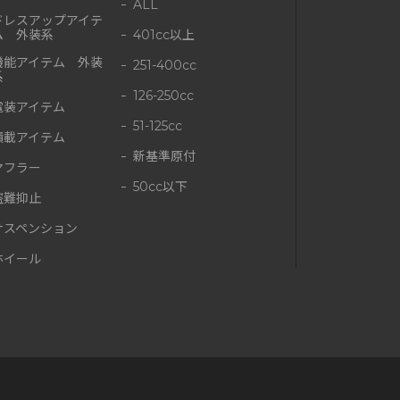
ALL
ドレスアップアイテ
ム 外装系
401cc以上
機能アイテム 外装
251-400cc
系
126-250cc
電装アイテム
51-125cc
積載アイテム
新基準原付
マフラー
50cc以下
盗難抑止
サスペンション
ホイール