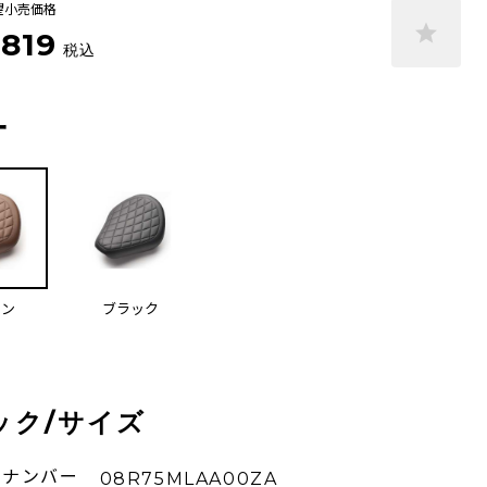
望小売価格
,819
税込
ー
ウン
ブラック
ック/サイズ
ーナンバー
08R75MLAA00ZA