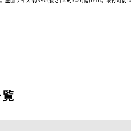
座面サイズ:約390(長さ)×約340(幅)ｍｍ。取付時間:0
一覧