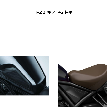
件
1
-
20
件 ／
中
42