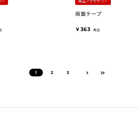
リー
純正アクセサリー
両面テープ
￥363
込
税込
1
2
3