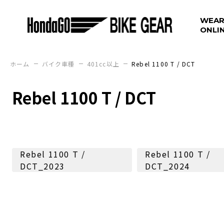
WEAR
ONLI
ホーム
バイク車種
401cc以上
Rebel 1100 T / DCT
Rebel 1100 T / DCT
Rebel 1100 T /
Rebel 1100 T /
DCT_2023
DCT_2024