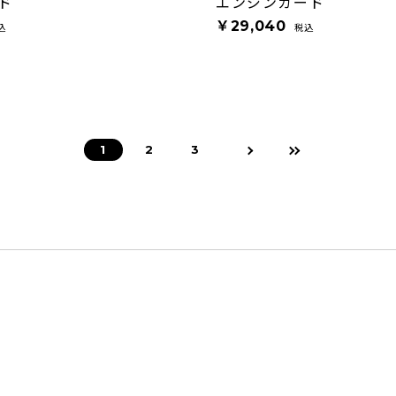
ド
エンジンガード
￥29,040
込
税込
1
2
3