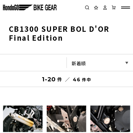
CB1300 SUPER BOL D'OR
Final Edition
1-20
件
件
46