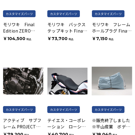
カスタマイズパーツ
カスタマイズパーツ
カスタマイズパーツ
モリワキ Final
モリワキ バックス
モリワキ フレーム
Edition ZERO
テップキット Final
ホールプラグ Final
GOLD スリップオン
Edition
Edition
￥104,500
￥73,700
￥7,150
税込
税込
税込
マフラー
カスタマイズパーツ
カスタマイズパーツ
カスタマイズパーツ
アクティブ サブフ
テイエス・コーポレ
※販売終了しました
レーム PROJECT
ーション ローシー
※平山産業 ボディ
BIG-1
ト SPモデル対応
カバー
￥79,200
￥40,700
￥18,040
税込
税込
税込