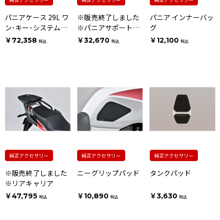
パニアケース 29L ワ
※販売終了しました
パニア インナーバッ
ン･キー･システムタ
※パニアサポートス
グ
イプ [ウェーブタイ
テー
￥72,358
￥32,670
￥12,100
税込
税込
税込
プキー用]
純正アクセサリー
純正アクセサリー
純正アクセサリー
※販売終了しました
ニーグリップパッド
タンクパッド
※リアキャリア
￥47,795
￥10,890
￥3,630
税込
税込
税込