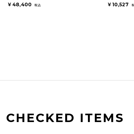
￥48,400
￥10,527
税込
CHECKED ITEMS