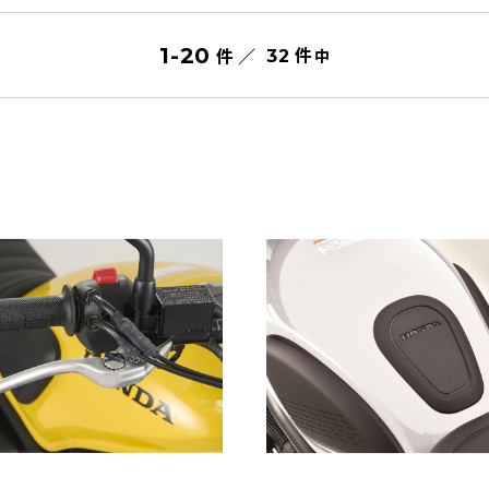
件
1
-
20
件 ／
中
32