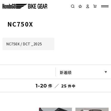
NC750X
NC750X / DCT _2025
1-20
件
件
25