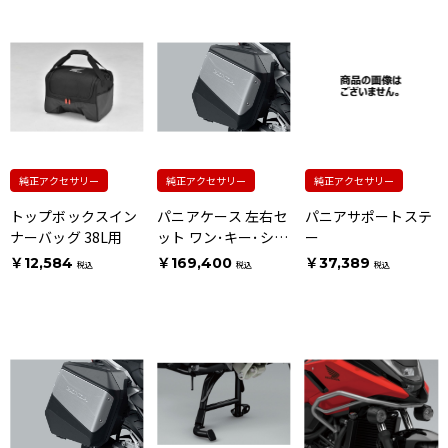
純正アクセサリー
純正アクセサリー
純正アクセサリー
トップボックスイン
パニアケース 左右セ
パニアサポートステ
ナーバッグ 38L用
ット ワン･キー･シス
ー
テムタイプ [ウェー
￥12,584
￥169,400
￥37,389
税込
税込
税込
ブタイプキー用]