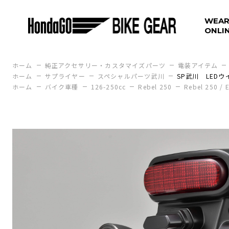
WEAR
ONLI
ホーム
純正アクセサリー・カスタマイズパーツ
電装アイテム
ホーム
サプライヤー
スペシャルパーツ武川
SP武川 LED
ホーム
バイク車種
126-250cc
Rebel 250
Rebel 250 / 