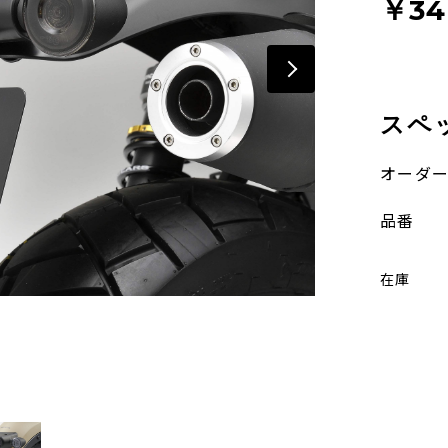
￥34
スペ
オーダ
品番
在庫