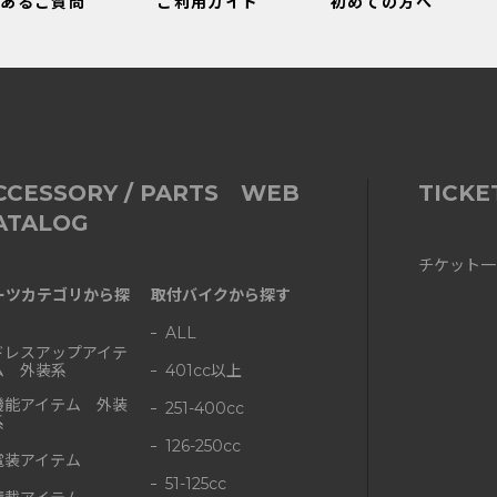
くあるご質問
ご利用ガイド
初めての方へ
CCESSORY / PARTS WEB
TICKE
ATALOG
チケット一
ーツカテゴリから探
取付バイクから探す
ALL
ドレスアップアイテ
ム 外装系
401cc以上
機能アイテム 外装
251-400cc
系
126-250cc
電装アイテム
51-125cc