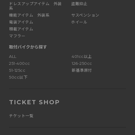
ドレスアップアイテム 外装
盗難抑止
系
機能アイテム 外装系
サスペンション
電装アイテム
ホイール
積載アイテム
マフラー
取付バイクから探す
ALL
401cc以上
251-400cc
126-250cc
51-125cc
新基準原付
50cc以下
TICKET SHOP
チケット一覧