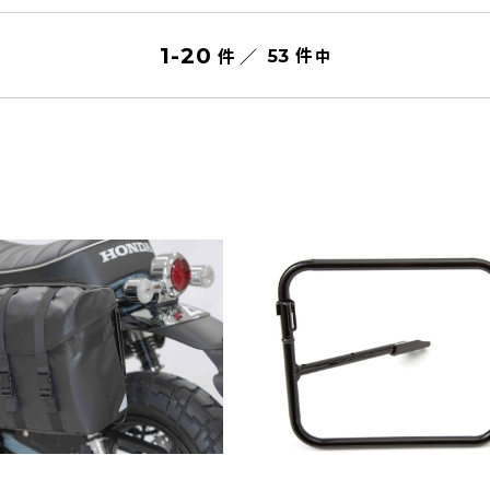
件
1
-
20
件 ／
中
53