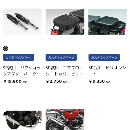
カスタマイズパーツ
カスタマイズパーツ
カスタマイズパーツ
SP武川 リアショッ
SP武川 エアフロー
SP武川 ピリオンシ
クアブソーバー クロ
シートカバー ピリオ
ート
ムメッキ/ブラック
ンシート用
￥19,800
￥2,750
￥9,350
税込
税込
税込