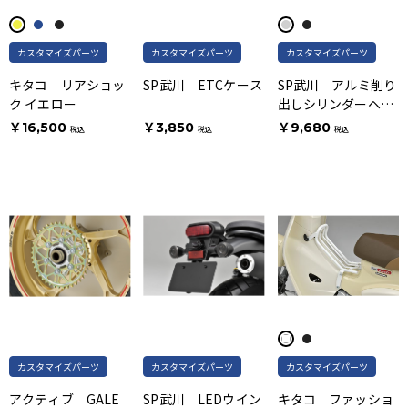
カスタマイズパーツ
カスタマイズパーツ
カスタマイズパーツ
キタコ リアショッ
SP武川 ETCケース
SP武川 アルミ削り
ク イエロー
出しシリンダーヘッ
ドLサイドカバー フ
￥16,500
￥3,850
￥9,680
税込
税込
税込
ィンタイプ/シルバー
カスタマイズパーツ
カスタマイズパーツ
カスタマイズパーツ
アクティブ GALE
SP武川 LEDウイン
キタコ ファッショ