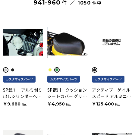
941-960
件
件
1050
カスタマイズパーツ
カスタマイズパーツ
カスタマイズパーツ
SP武川 アルミ削り
SP武川 クッション
アクティブ ゲイル
出しシリンダーヘッ
シートカバー グリー
スピード アルミニウ
ドLサイドカバー シ
ンステッチ
ム鍛造ホイール フロ
￥9,680
￥4,950
￥125,400
税込
税込
税込
ルバー
ントホイール 半ツヤ
ブラック