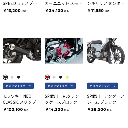
SPEED リアスプロ
カーユニット スモー
ンキャリア センター
ケット
クレンズ ブラック
ホワイト
￥13,200
￥34,100
￥11,550
税込
税込
税込
カスタマイズパーツ
カスタマイズパーツ
カスタマイズパーツ
モリワキ NEO
SP武川 Ｒ.クラン
SP武川 アンダーフ
CLASSIC スリップオ
クケースプロテクタ
レーム ブラック
ン BP-X
ー レッド
￥100,100
￥14,300
￥38,500
税込
税込
税込