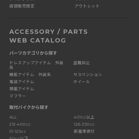
店頭販売限定
アウトレット
ACCESSORY / PARTS
WEB CATALOG
パーツカテゴリから探す
ドレスアップアイテム 外装
盗難抑止
系
機能アイテム 外装系
サスペンション
電装アイテム
ホイール
積載アイテム
マフラー
取付バイクから探す
ALL
401cc以上
251-400cc
126-250cc
51-125cc
新基準原付
50cc以下