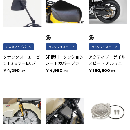
カスタマイズパーツ
カスタマイズパーツ
カスタマイズパーツ
タナックス エーゼ
SP武川 クッション
アクティブ ゲイル
ット3ミラーEX ブラ
シートカバー ブラッ
スピード アルミニウ
ック
クステッチ
ム鍛造ホイール リア
￥4,290
￥4,950
￥160,600
税込
税込
税込
ホイール 半ツヤブラ
ック