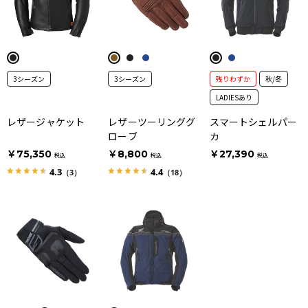
3シーズン
3シーズン
残りわずか
秋/冬
LADIESあり
レザージャケット
レザーツーリンググ
スマートシェルパー
ローブ
カ
￥75,350
￥8,800
￥27,390
税込
税込
税込
4.3
4.4
（3）
（18）