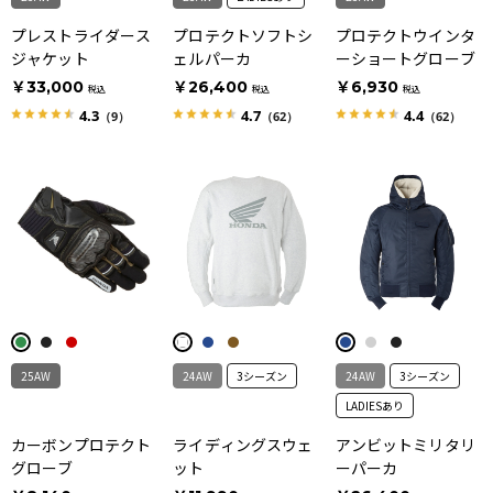
プレストライダース
プロテクトソフトシ
プロテクトウインタ
ジャケット
ェルパーカ
ーショートグローブ
￥33,000
￥26,400
￥6,930
税込
税込
税込
4.3
4.7
4.4
（9）
（62）
（62）
25AW
24AW
3シーズン
24AW
3シーズン
LADIESあり
カーボンプロテクト
ライディングスウェ
アンビットミリタリ
グローブ
ット
ーパーカ