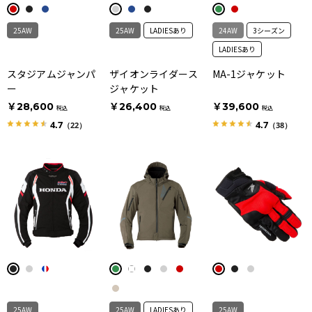
25AW
25AW
LADIESあり
24AW
3シーズン
LADIESあり
スタジアムジャンパ
ザイオンライダース
MA-1ジャケット
ー
ジャケット
￥28,600
￥26,400
￥39,600
税込
税込
税込
4.7
4.7
（22）
（38）
25AW
25AW
LADIESあり
25AW