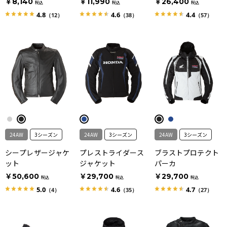
￥8,140
￥11,990
￥26,400
税込
税込
税込
4.8
4.6
4.4
（12）
（38）
（57）
24AW
3シーズン
24AW
3シーズン
24AW
3シーズン
シープレザージャケ
プレストライダース
ブラストプロテクト
ット
ジャケット
パーカ
￥50,600
￥29,700
￥29,700
税込
税込
税込
5.0
4.6
4.7
（4）
（35）
（27）