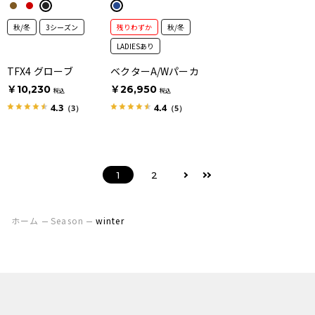
秋/冬
3シーズン
残りわずか
秋/冬
LADIESあり
TFX4 グローブ
ベクターA/Wパーカ
￥10,230
￥26,950
税込
税込
4.3
4.4
（3）
（5）
1
2
ホーム
Season
winter