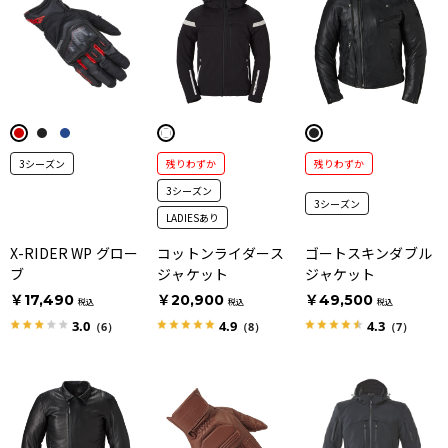
3シーズン
残りわずか
残りわずか
3シーズン
3シーズン
LADIESあり
X-RIDER WP グロー
コットンライダース
ゴートスキンダブル
ブ
ジャケット
ジャケット
￥17,490
￥20,900
￥49,500
税込
税込
税込
3.0
4.9
4.3
（6）
（8）
（7）