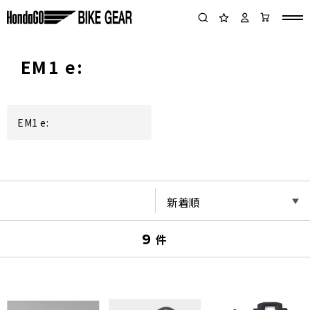
EM1 e:
EM1 e:
9
件