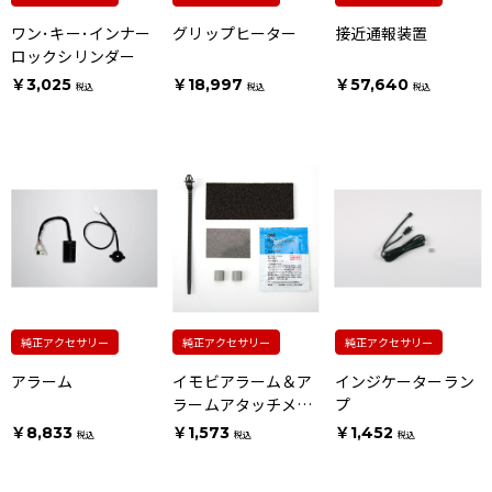
ワン･キー･インナー
グリップヒーター
接近通報装置
ロックシリンダー
￥3,025
￥18,997
￥57,640
税込
税込
税込
純正アクセサリー
純正アクセサリー
純正アクセサリー
アラーム
イモビアラーム＆ア
インジケーターラン
ラームアタッチメン
プ
ト
￥8,833
￥1,573
￥1,452
税込
税込
税込