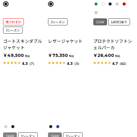
残りわずか
3シーズン
25AW
LADIESあり
3シーズン
ゴートスキンダブル
レザージャケット
プロテクトソフトシ
ジャケット
ェルパーカ
￥49,500
￥75,350
￥26,400
税込
税込
税込
4.3
4.3
4.7
（7）
（3）
（62）
24AW
3シーズン
24AW
3シーズン